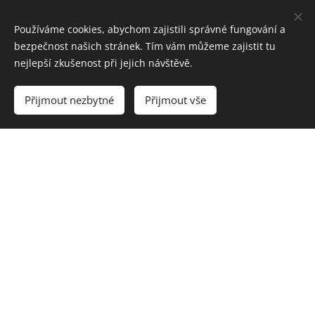
Používáme cookies, abychom zajistili správné fungování a
bezpečnost našich stránek. Tím vám můžeme zajistit tu
nejlepší zkušenost při jejich návštěvě.
Přijmout nezbytné
Přijmout vše
© 2025 IVANYK DESIGN s.r.o.
Kaštanová 515/125a 620 00 Brno - Tuřany
Cookies