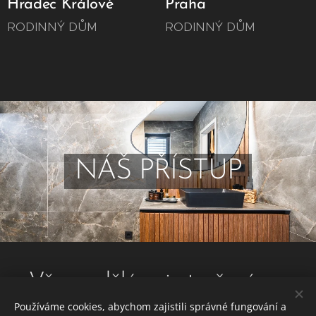
Hradec Králové
Praha
RODINNÝ DŮM
RODINNÝ DŮM
NÁŠ PŘÍSTUP
Vše co dělám, je tvořené na
Používáme cookies, abychom zajistili správné fungování a
míru a promyšlené do