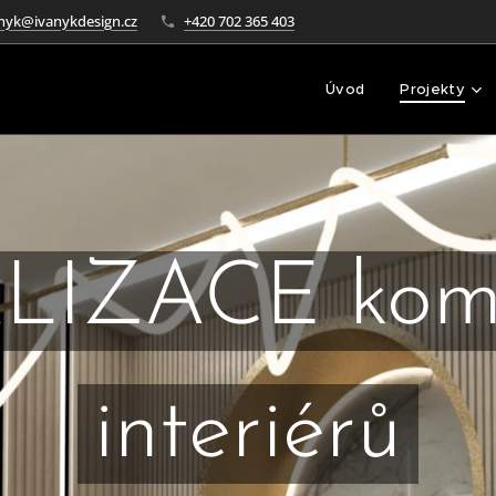
nyk@ivanykdesign.cz
+420 702 365 403
Úvod
Projekty
LIZACE kome
interiérů