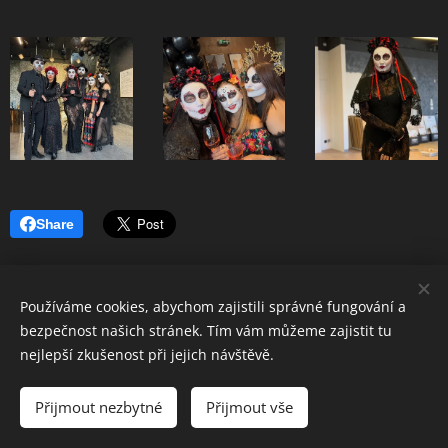
Share
Používáme cookies, abychom zajistili správné fungování a
bezpečnost našich stránek. Tím vám můžeme zajistit tu
nejlepší zkušenost při jejich návštěvě.
© 2025 IVANYK DESIGN s.r.o.
Kaštanová 515/125a 620 00 Brno - Tuřany
Přijmout nezbytné
Přijmout vše
Cookies