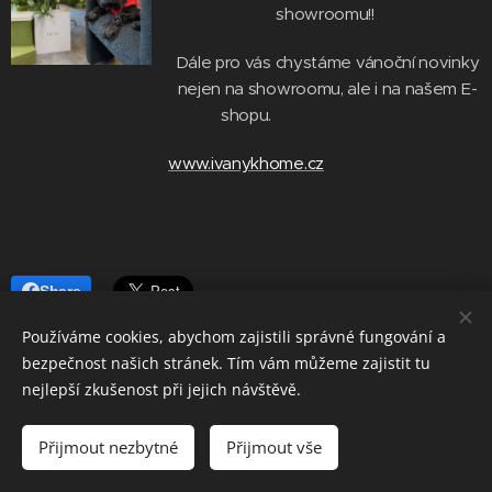
showroomu!!
Dále pro vás chystáme vánoční novinky
nejen na showroomu, ale i na našem E-
shopu.
www.ivanykhome.cz
Share
Používáme cookies, abychom zajistili správné fungování a
bezpečnost našich stránek. Tím vám můžeme zajistit tu
nejlepší zkušenost při jejich návštěvě.
© 2025 IVANYK DESIGN s.r.o.
Kaštanová 515/125a 620 00 Brno - Tuřany
Přijmout nezbytné
Přijmout vše
Cookies