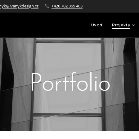
nyk@ivanykdesign.cz
+420 702 365 403
Úvod
Projekty
Portfolio