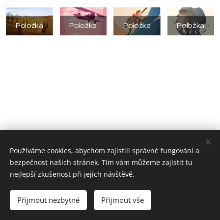
Položka
Položka
Položka
Položka
Používáme cookies, abychom zajistili správné fungování a
bezpečnost našich stránek. Tím vám můžeme zajistit tu
nejlepší zkušenost při jejich návštěvě.
© 2025 IVANYK DESIGN s.r.o.
Kaštanová 515/125a 620 00 Brno - Tuřany
Přijmout nezbytné
Přijmout vše
Cookies